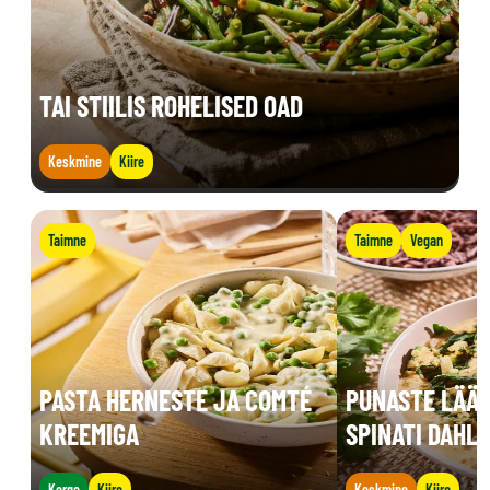
TAI STIILIS ROHELISED OAD
Keskmine
Kiire
Taimne
Taimne
Vegan
PASTA HERNESTE JA COMTÉ
PUNASTE LÄÄT
KREEMIGA
SPINATI DAHL
Kerge
Kiire
Keskmine
Kiire