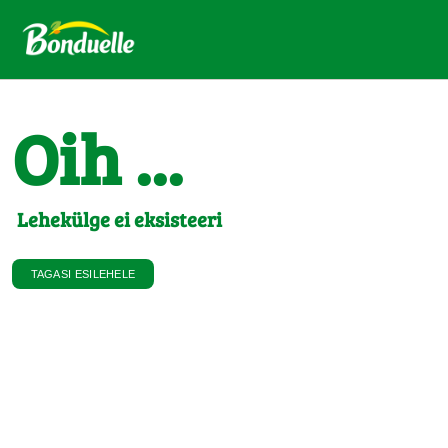
Oih ...
Lehekülge ei eksisteeri
TAGASI ESILEHELE