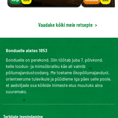
Vaadake kõiki meie retsepte
>
Bonduelle alates 1853
Bonduelle on perekond. Siin töötab juba 7. põlvkond,
kelle loodus- ja inimsõbraliku käe all valmib
põllumajandustoodang. Me toetame ökopõllumajandust,
orienteerume tulevikule ja püüdleme iga päev selle poole,
et aedviljade osa kõikide inimeste elus muutuks aina
suuremaks.
Tarbijate teenindamine