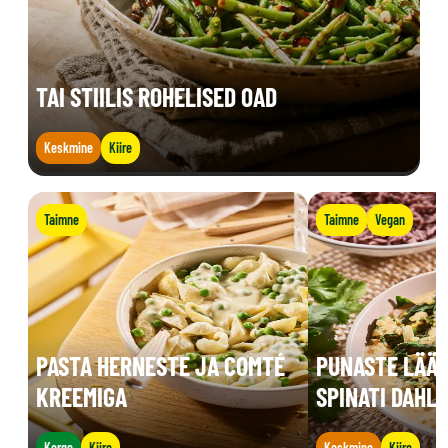
TAI STIILIS ROHELISED OAD
Keskmine
Kiire
Taimne
Taimne
Vegan
PASTA HERNESTE JA COMTÉ
PUNASTE LÄÄT
KREEMIGA
SPINATI DAHL
Kerge
Kiire
Keskmine
Kiire