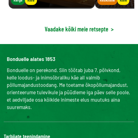
Vaadake kõiki meie retsepte
>
Bonduelle alates 1853
Bonduelle on perekond. Siin töötab juba 7. põlvkond,
kelle loodus- ja inimsõbraliku käe all valmib
põllumajandustoodang. Me toetame ökopõllumajandust,
orienteerume tulevikule ja püüdleme iga päev selle poole,
et aedviljade osa kõikide inimeste elus muutuks aina
suuremaks.
Tarbijate teenindamine