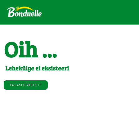
Oih ...
Lehekülge ei eksisteeri
TAGASI ESILEHELE