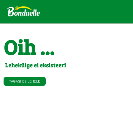
Oih ...
Lehekülge ei eksisteeri
TAGASI ESILEHELE