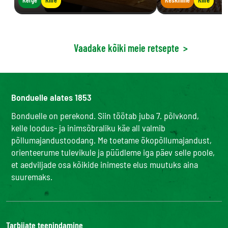
Vaadake kõiki meie retsepte
>
Bonduelle alates 1853
Bonduelle on perekond. Siin töötab juba 7. põlvkond,
kelle loodus- ja inimsõbraliku käe all valmib
põllumajandustoodang. Me toetame ökopõllumajandust,
orienteerume tulevikule ja püüdleme iga päev selle poole,
et aedviljade osa kõikide inimeste elus muutuks aina
suuremaks.
Tarbijate teenindamine