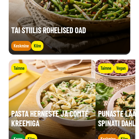
TAI STIILIS ROHELISED OAD
Keskmine
Kiire
Taimne
Taimne
Vegan
PASTA HERNESTE JA COMTÉ
PUNASTE LÄÄT
KREEMIGA
SPINATI DAHL
Kerge
Kiire
Keskmine
Kiire