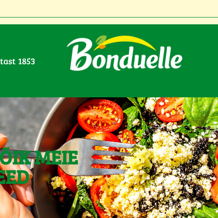
stast 1853
ÕIK MEIE
EED