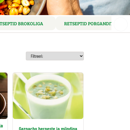
TSEPTID BROKOLIGA
RETSEPTID PORGANDITEGA
ja
Gazpacho herneste ja mündiga