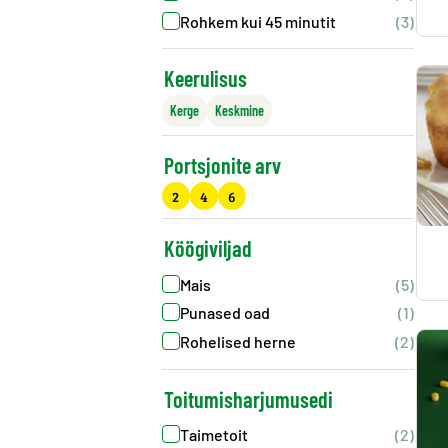
Rohkem kui 45 minutit
(3)
Keerulisus
Kerge
Keskmine
Portsjonite arv
2
4
6
Köögiviljad
Mais
(5)
Punased oad
(1)
Rohelised herne
(2)
Toitumisharjumusedi
Taimetoit
(2)