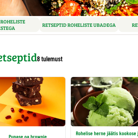
 ROHELISTE
RETSEPTID ROHELISTE UBADEGA
RE
STEGA
etseptid
8 tulemust
Rohelise herne jäätis kookose 
Punase oa brownie