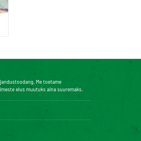
umajandustoodang. Me toetame
inimeste elus muutuks aina suuremaks.
sta