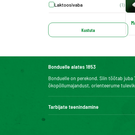
Laktoosivaba
(1)
M
Kustuta
Bonduelle alates 1853
Bonduelle on perekond. Siin töötab juba 
ökopõllumajandust, orienteerume tuleviku
Tarbijate teenindamine
Bonduelle Food Service