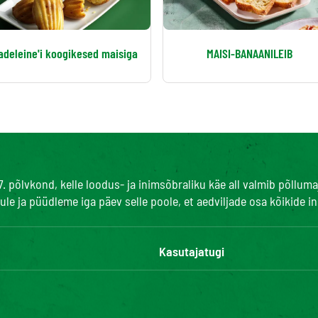
adeleine'i koogikesed maisiga
MAISI-BANAANILEIB
7. põlvkond, kelle loodus- ja inimsõbraliku käe all valmib põll
le ja püüdleme iga päev selle poole, et aedviljade osa kõikide 
Kasutajatugi
Kontaktid
KKK
Digitaalne ligipääsetavus: ei va