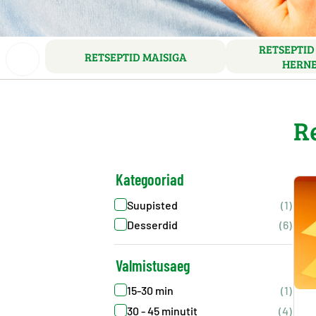
RETSEPTID
RETSEPTID MAISIGA
HERNE
R
Kategooriad
Suupisted
(1)
Desserdid
(6)
Valmistusaeg
15-30 min
(1)
30 - 45 minutit
(4)