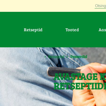
Otsing
Retseptid
Tooted
Aa
>
Retseptid
>
Desserdid
AVASTAGE K
RETSEPTIID