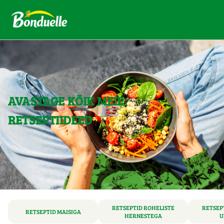
AVASTAGE KÕIK MEIE
RETSEPTIIDEED
RETSEPTID ROHELISTE
RETSEP
RETSEPTID MAISIGA
HERNESTEGA
U