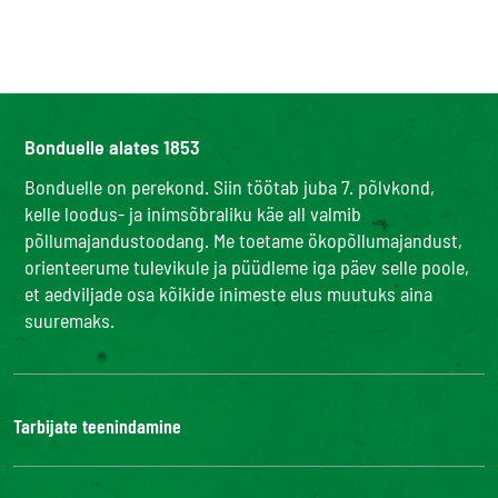
Bonduelle alates 1853
Bonduelle on perekond. Siin töötab juba 7. põlvkond,
kelle loodus- ja inimsõbraliku käe all valmib
põllumajandustoodang. Me toetame ökopõllumajandust,
orienteerume tulevikule ja püüdleme iga päev selle poole,
et aedviljade osa kõikide inimeste elus muutuks aina
suuremaks.
Tarbijate teenindamine
Bonduelle Food Service