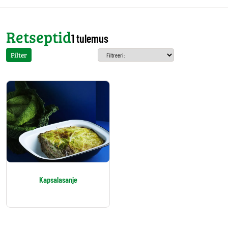
Retseptid
1 tulemus
Filter
Kapsalasanje