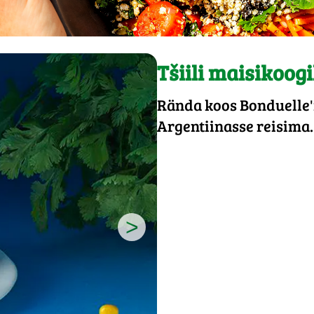
Tšiili maisikoog
Rända koos Bonduelle'i
Argentiinasse reisima.
>