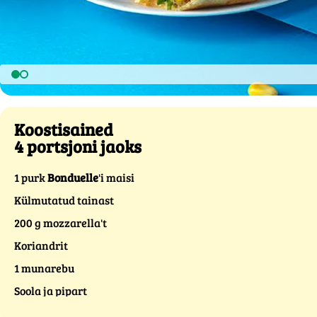
Koostisained
4 portsjoni jaoks
1 purk
Bonduelle
'i maisi
Külmutatud tainast
200 g mozzarella't
Koriandrit
1 munarebu
Soola ja pipart