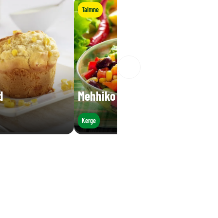
Taimne
d
Mehhiko salat
Kerge