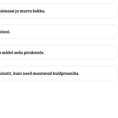
isimassi ja murra kokku.
kinni.
a määri seda pirukatele.
inutit, kuni need muutuvad kuldpruuniks.