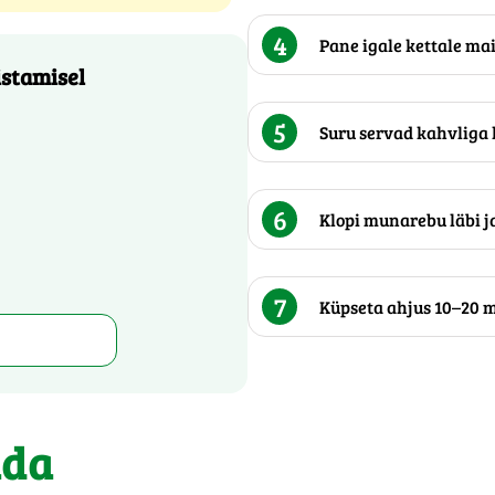
4
Pane igale kettale ma
istamisel
5
Suru servad kahvliga 
6
Klopi munarebu läbi j
7
Küpseta ahjus 10–20 m
ada