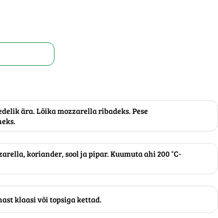
edelik ära. Lõika mozzarella ribadeks. Pese
neks.
rella, koriander, sool ja pipar. Kuumuta ahi 200 °C-
st klaasi või topsiga kettad.