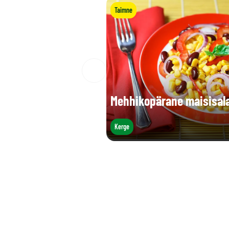
Taimne
Mehhikopärane maisisal
Kerge