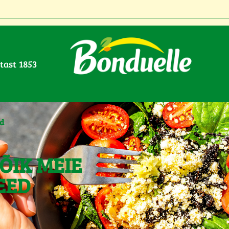
stast 1853
ed
ÕIK MEIE
EED