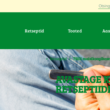
Otsing
Retseptid
Tooted
Aa
>
Retseptid
>
Tšiili maisikoogikes
AVASTAGE K
RETSEPTIID