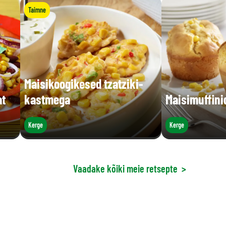
Taimne
Maisikoogikesed tzatziki-
at
kastmega
Maisimuffini
Kerge
Kerge
Vaadake kõiki meie retsepte
>