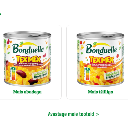
.
Mais ubadega
Mais tšilliga
Avastage meie tooteid
>