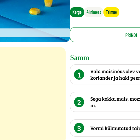
Kerge
4 inimest
Taimne
PRINDI
Samm
Vala maisinõus olev v
1
koriander ja haki pee
Sega kokku mais, mozza
2
ni.
3
Vormi külmutatud taina