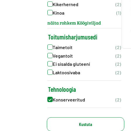
Kikerherned
(2)
Kinoa
(1)
näita rohkem Köögiviljad
Toitumisharjumusedi
Taimetoit
(2)
Vegantoit
(2)
Ei sisalda gluteeni
(2)
Laktoosivaba
(2)
Tehnoloogia
Konserveeritud
(2)
Kustuta