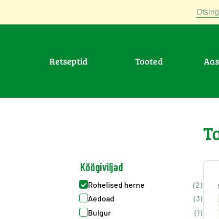
Otsing
Retseptid
Tooted
Aa
>
Tooted
>
Koogiviljad : Soya-oad
T
Köögiviljad
Rohelised herne
(2)
Aedoad
(3)
Bulgur
(1)