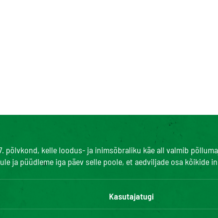
7. põlvkond, kelle loodus- ja inimsõbraliku käe all valmib põll
le ja püüdleme iga päev selle poole, et aedviljade osa kõikide 
Kasutajatugi
Kontaktid