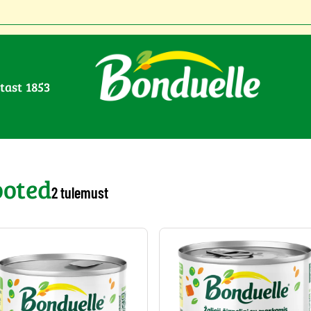
stast 1853
>
Valmistamine : Konserveeritud
ooted
2 tulemust