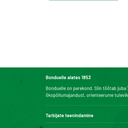
Bonduelle alates 1853
Bonduelle on perekond. Siin töötab juba 
ökopõllumajandust, orienteerume tuleviku
Tarbijate teenindamine
Bonduelle Food Service