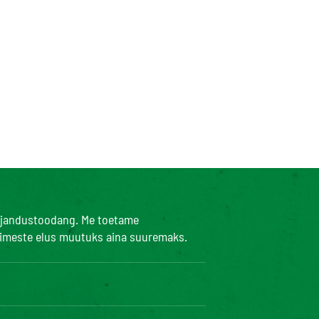
umajandustoodang. Me toetame
inimeste elus muutuks aina suuremaks.