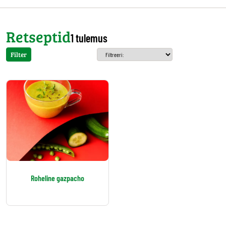
Retseptid
1 tulemus
Filter
Roheline gazpacho