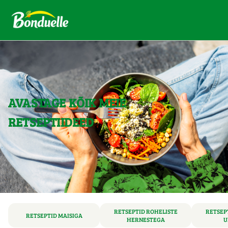
AVASTAGE KÕIK MEIE
RETSEPTIIDEED
RETSEPTID ROHELISTE
RETSEP
RETSEPTID MAISIGA
HERNESTEGA
U