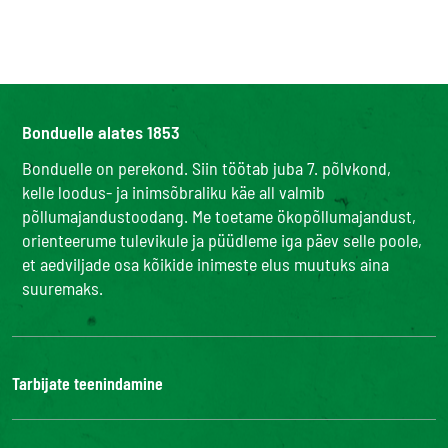
Bonduelle alates 1853
Bonduelle on perekond. Siin töötab juba 7. põlvkond,
kelle loodus- ja inimsõbraliku käe all valmib
põllumajandustoodang. Me toetame ökopõllumajandust,
orienteerume tulevikule ja püüdleme iga päev selle poole,
et aedviljade osa kõikide inimeste elus muutuks aina
suuremaks.
Tarbijate teenindamine
Bonduelle Food Service