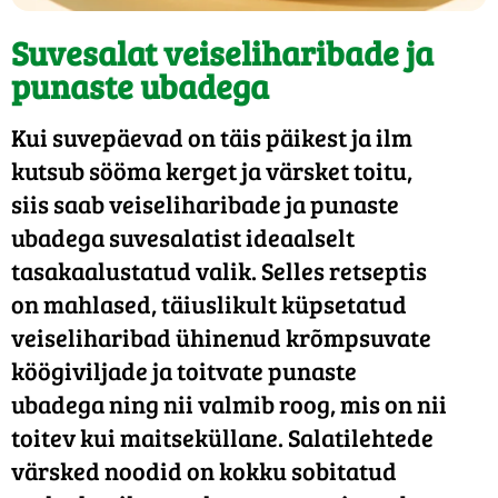
Suvesalat veiseliharibade ja
punaste ubadega
Kui suvepäevad on täis päikest ja ilm
kutsub sööma kerget ja värsket toitu,
siis saab veiseliharibade ja punaste
ubadega suvesalatist ideaalselt
tasakaalustatud valik. Selles retseptis
on mahlased, täiuslikult küpsetatud
veiseliharibad ühinenud krõmpsuvate
köögiviljade ja toitvate punaste
ubadega ning nii valmib roog, mis on nii
toitev kui maitseküllane. Salatilehtede
värsked noodid on kokku sobitatud