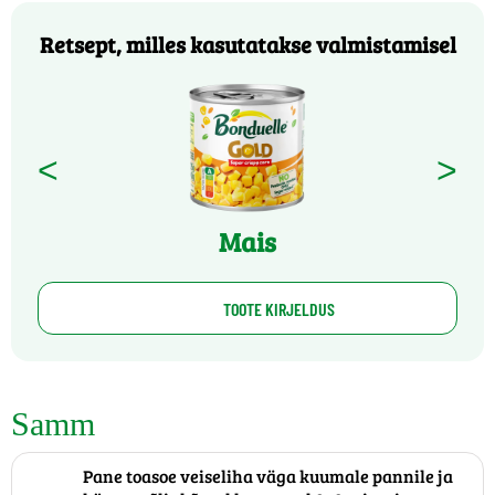
Retsept, milles kasutatakse valmistamisel
<
>
Mais
TOOTE KIRJELDUS
Samm
Pane toasoe veiseliha väga kuumale pannile ja