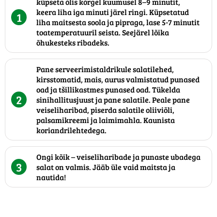
küpseta õlis kõrgel kuumusel 8–9 minutit,
keera liha iga minuti järel ringi. Küpsetatud
1
liha maitsesta soola ja pipraga, lase 5-7 minutit
toatemperatuuril seista. Seejärel lõika
õhukesteks ribadeks.
Pane serveerimistaldrikule salatilehed,
kirsstomatid, mais, aurus valmistatud punased
oad ja tšillikastmes punased oad. Tükelda
2
sinihallitusjuust ja pane salatile. Peale pane
veiseliharibad, piserda salatile oliiviõli,
palsamikreemi ja laimimahla. Kaunista
koriandrilehtedega.
Ongi kõik – veiseliharibade ja punaste ubadega
3
salat on valmis. Jääb üle vaid maitsta ja
nautida!