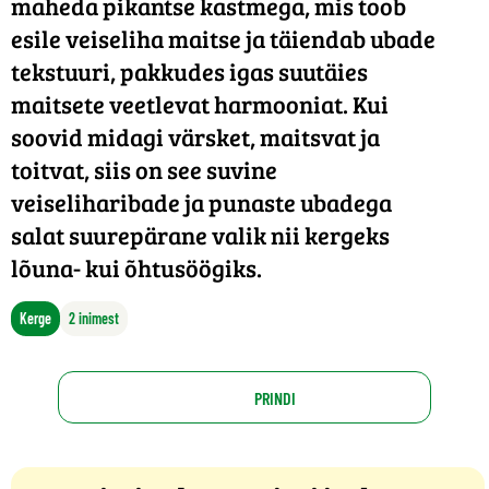
maheda pikantse kastmega, mis toob
esile veiseliha maitse ja täiendab ubade
tekstuuri, pakkudes igas suutäies
maitsete veetlevat harmooniat. Kui
soovid midagi värsket, maitsvat ja
toitvat, siis on see suvine
veiseliharibade ja punaste ubadega
salat suurepärane valik nii kergeks
lõuna- kui õhtusöögiks.
Kerge
2 inimest
PRINDI