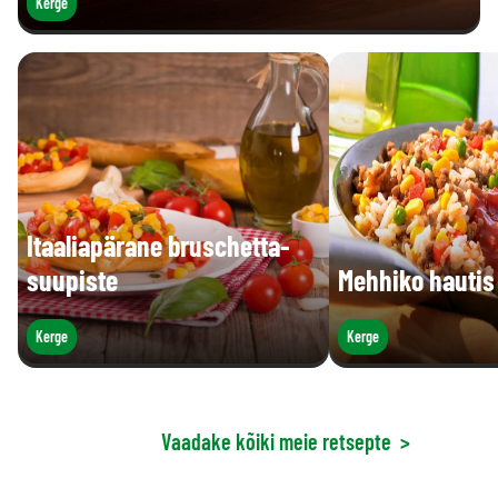
Kerge
Itaaliapärane bruschetta-
suupiste
Mehhiko hautis
Kerge
Kerge
Vaadake kõiki meie retsepte
>