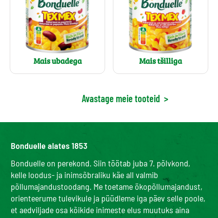
Mais ubadega
Mais tšilliga
Avastage meie tooteid
>
Bonduelle alates 1853
Bonduelle on perekond. Siin töötab juba 7. põlvkond,
kelle loodus- ja inimsõbraliku käe all valmib
põllumajandustoodang. Me toetame ökopõllumajandust,
orienteerume tulevikule ja püüdleme iga päev selle poole,
et aedviljade osa kõikide inimeste elus muutuks aina