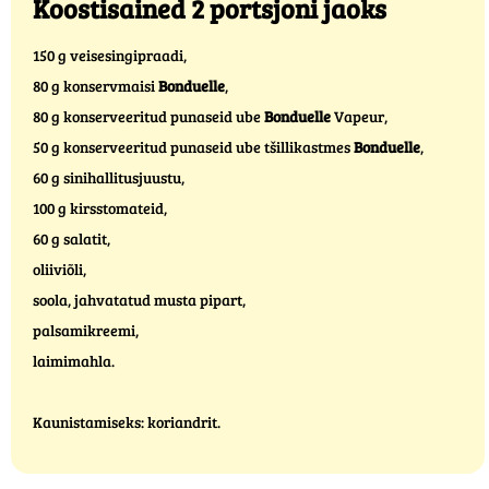
Koostisained 2 portsjoni jaoks
150 g veisesingipraadi,
80 g konservmaisi
Bonduelle
,
80 g konserveeritud punaseid ube
Bonduelle
Vapeur,
50 g konserveeritud punaseid ube tšillikastmes
Bonduelle
,
60 g sinihallitusjuustu,
100 g kirsstomateid,
60 g salatit,
oliiviõli,
soola, jahvatatud musta pipart,
palsamikreemi,
laimimahla.
Kaunistamiseks: koriandrit.