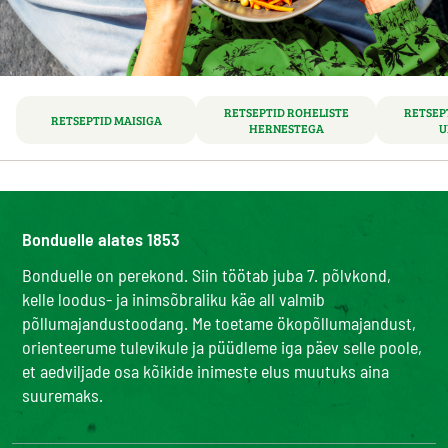
RETSEPTID ROHELISTE
RETSEP
RETSEPTID MAISIGA
HERNESTEGA
U
Bonduelle alates 1853
Bonduelle on perekond. Siin töötab juba 7. põlvkond,
kelle loodus- ja inimsõbraliku käe all valmib
põllumajandustoodang. Me toetame ökopõllumajandust,
orienteerume tulevikule ja püüdleme iga päev selle poole,
et aedviljade osa kõikide inimeste elus muutuks aina
suuremaks.