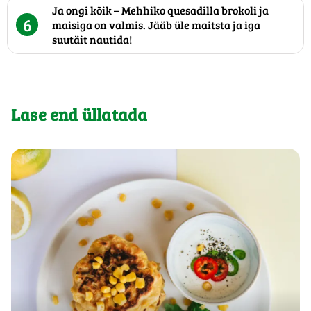
Ja ongi kõik – Mehhiko quesadilla brokoli ja
6
maisiga on valmis. Jääb üle maitsta ja iga
suutäit nautida!
Lase end üllatada