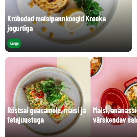
Krõbedad maisipannkoogid Kreeka
jogurtiga
Kerge
Röstsai guacamole, maisi ja
Maisi, ananassi
fetajuustuga
värskendav sal