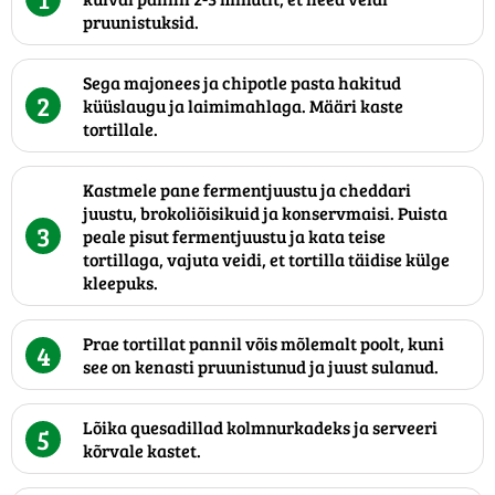
pruunistuksid.
Sega majonees ja chipotle pasta hakitud
2
küüslaugu ja laimimahlaga. Määri kaste
tortillale.
Kastmele pane fermentjuustu ja cheddari
juustu, brokoliõisikuid ja konservmaisi. Puista
3
peale pisut fermentjuustu ja kata teise
tortillaga, vajuta veidi, et tortilla täidise külge
kleepuks.
Prae tortillat pannil võis mõlemalt poolt, kuni
4
see on kenasti pruunistunud ja juust sulanud.
Lõika quesadillad kolmnurkadeks ja serveeri
5
kõrvale kastet.