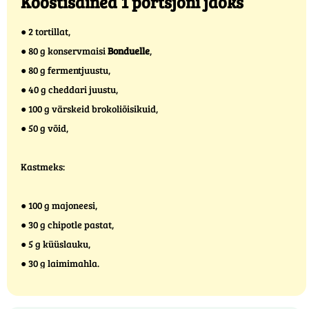
Koostisained 1 portsjoni jaoks
● 2 tortillat,
● 80 g konservmaisi
Bonduelle
,
● 80 g fermentjuustu,
● 40 g cheddari juustu,
● 100 g värskeid brokoliõisikuid,
● 50 g võid,
Kastmeks:
● 100 g majoneesi,
● 30 g chipotle pastat,
● 5 g küüslauku,
● 30 g laimimahla.