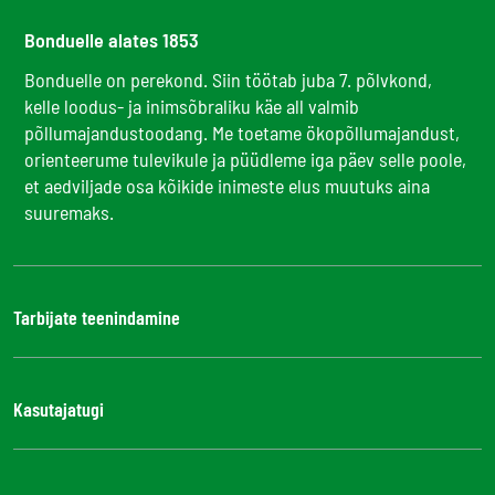
Bonduelle alates 1853
Bonduelle on perekond. Siin töötab juba 7. põlvkond,
kelle loodus- ja inimsõbraliku käe all valmib
põllumajandustoodang. Me toetame ökopõllumajandust,
orienteerume tulevikule ja püüdleme iga päev selle poole,
et aedviljade osa kõikide inimeste elus muutuks aina
suuremaks.
Tarbijate teenindamine
Bonduelle Food Service
Kasutajatugi
Kontaktid
KKK