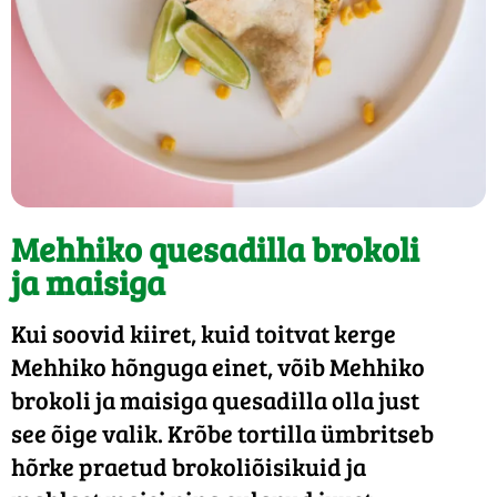
Mehhiko quesadilla brokoli
ja maisiga
Kui soovid kiiret, kuid toitvat kerge
Mehhiko hõnguga einet, võib Mehhiko
brokoli ja maisiga quesadilla olla just
see õige valik. Krõbe tortilla ümbritseb
hõrke praetud brokoliõisikuid ja