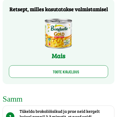
Retsept, milles kasutatakse valmistamisel
Mais
TOOTE KIRJELDUS
Samm
Tükelda brokoliõisikud ja prae neid kergelt
1
kuival pannil 2-3 minutit, et need veidi