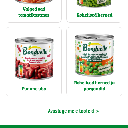
Valged oad
tomatikastmes
Rohelised herned
Rohelised herned ja
Punane uba
porgandid
Avastage meie tooteid
>