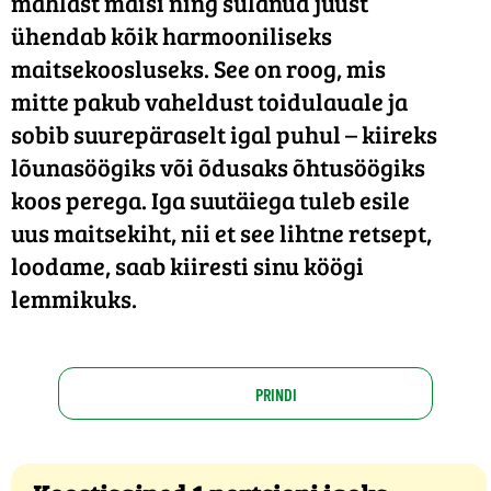
mahlast maisi ning sulanud juust
ühendab kõik harmooniliseks
maitsekoosluseks. See on roog, mis
mitte pakub vaheldust toidulauale ja
sobib suurepäraselt igal puhul – kiireks
lõunasöögiks või õdusaks õhtusöögiks
koos perega. Iga suutäiega tuleb esile
uus maitsekiht, nii et see lihtne retsept,
loodame, saab kiiresti sinu köögi
lemmikuks.
PRINDI