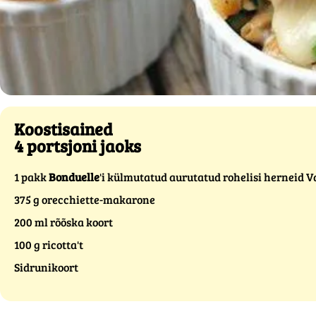
Koostisained
4 portsjoni jaoks
1 pakk
Bonduelle
'i külmutatud aurutatud rohelisi herneid 
375 g orecchiette-makarone
200 ml rõõska koort
100 g ricotta't
Sidrunikoort