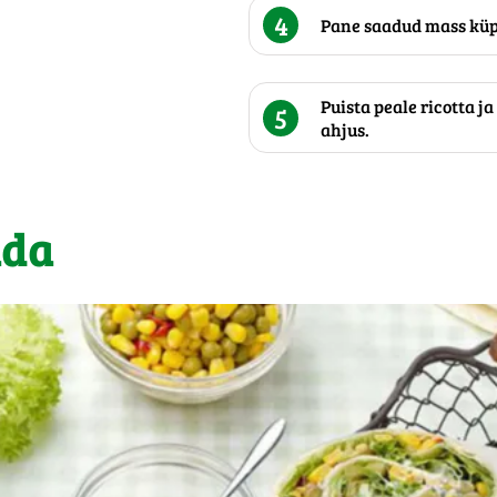
4
Pane saadud mass küp
Puista peale ricotta ja
5
ahjus.
ada