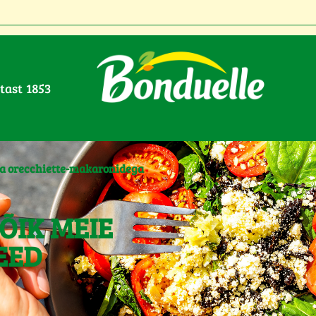
stast 1853
ja orecchiette-makaronidega
ÕIK MEIE
EED