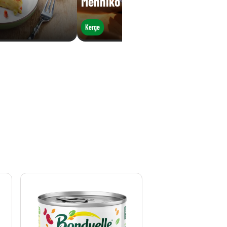
Mehhiko hautis
Kerge