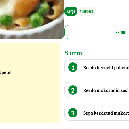
Kerge
4 inimest
PRINDI
Samm
1
Keeda herneid pakendi
Vapeur
2
Keeda makaronid sool
3
Sega keedetud makaro