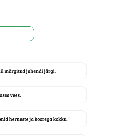
l märgitud juhendi järgi.
ases vees.
nid herneste ja koorega kokku.