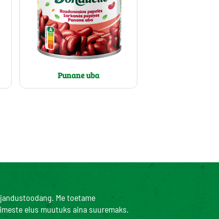
Punane uba
umajandustoodang. Me toetame
inimeste elus muutuks aina suuremaks.