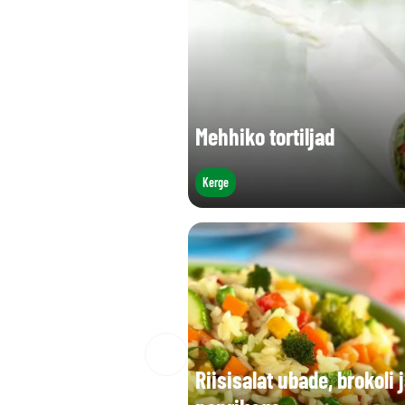
Mehhiko tortiljad
Kerge
Riisisalat ubade, brokoli 