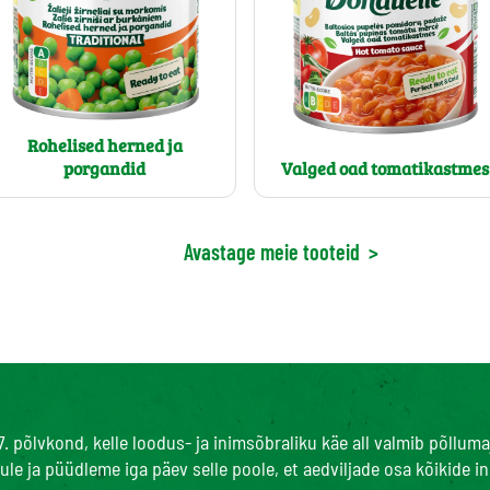
Rohelised herned ja
porgandid
Valged oad tomatikastmes
Avastage meie tooteid
>
7. põlvkond, kelle loodus- ja inimsõbraliku käe all valmib põll
le ja püüdleme iga päev selle poole, et aedviljade osa kõikide 