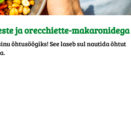
ste ja orecchiette-makaronidega
sinu õhtusöögiks! See laseb sul nautida õhtut
a.