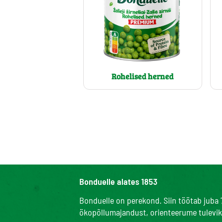
Rohelised herned
Bonduelle alates 1853
Bonduelle on perekond. Siin töötab juba 
ökopõllumajandust, orienteerume tuleviku