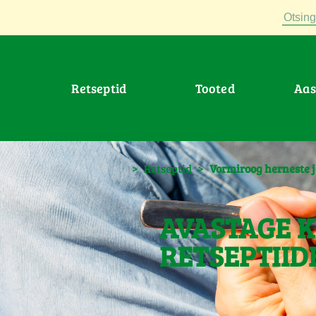
Otsing
Retseptid
Tooted
Aa
>
Retseptid
>
Vormiroog herneste 
AVASTAGE K
RETSEPTIID