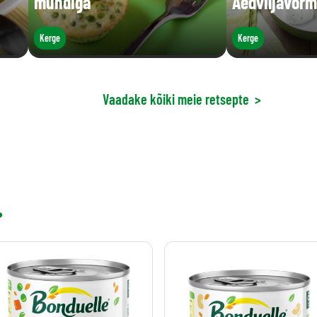
mündiga
Aedviljavorm
Kerge
Kerge
Vaadake kõiki meie retsepte
>
.