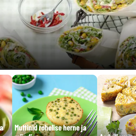
ja
Muffinid rohelise herne ja