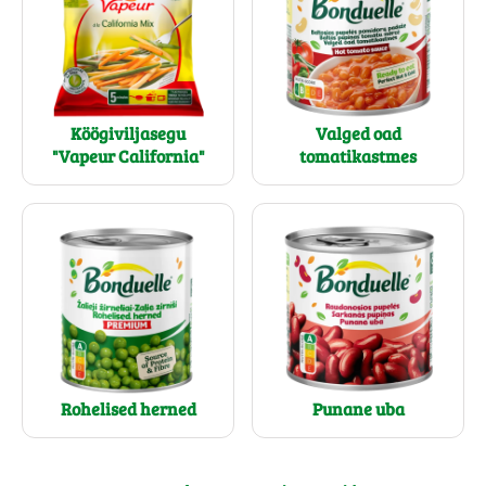
Köögiviljasegu
Valged oad
"Vapeur California"
tomatikastmes
Rohelised herned
Punane uba