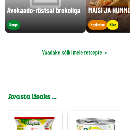
Avokaado-röstsai brokoliga
MAISI JA HUMM
Kerge
Keskmine
Kiire
Vaadake kõiki meie retsepte
>
Avasta lisaks ...