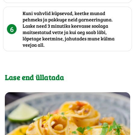
Kuni vahvlid küpsevad, keetke munad
pehmeks ja pakkuge neid garneeringuna.
Laske need 3 minutiks keevasse soolaga
6
maitsestatud vette ja kui aeg saab läbi,
lõpetage keetmine, jahutades mune külma
veejoa all.
Lase end üllatada