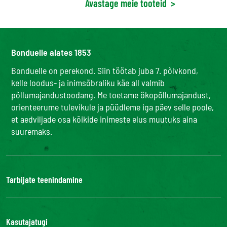
Avastage meie tooteid
>
Bonduelle alates 1853
Bonduelle on perekond. Siin töötab juba 7. põlvkond,
kelle loodus- ja inimsõbraliku käe all valmib
põllumajandustoodang. Me toetame ökopõllumajandust,
orienteerume tulevikule ja püüdleme iga päev selle poole,
et aedviljade osa kõikide inimeste elus muutuks aina
suuremaks.
Tarbijate teenindamine
Bonduelle Food Service
Kasutajatugi