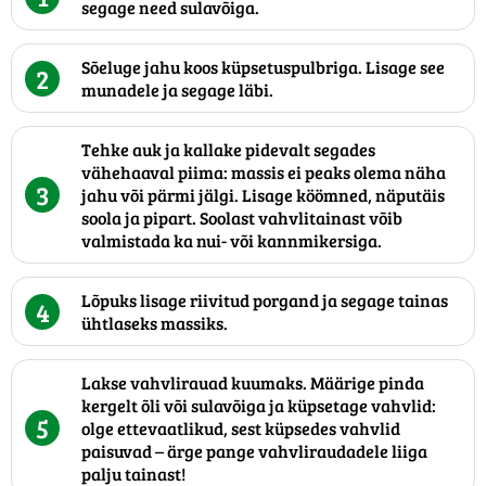
segage need sulavõiga.
Sõeluge jahu koos küpsetuspulbriga. Lisage see
2
munadele ja segage läbi.
Tehke auk ja kallake pidevalt segades
vähehaaval piima: massis ei peaks olema näha
3
jahu või pärmi jälgi. Lisage köömned, näputäis
soola ja pipart. Soolast vahvlitainast võib
valmistada ka nui- või kannmikersiga.
Lõpuks lisage riivitud porgand ja segage tainas
4
ühtlaseks massiks.
Lakse vahvlirauad kuumaks. Määrige pinda
kergelt õli või sulavõiga ja küpsetage vahvlid:
5
olge ettevaatlikud, sest küpsedes vahvlid
paisuvad – ärge pange vahvliraudadele liiga
palju tainast!