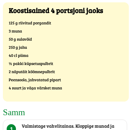
Koostisained 4 portsjoni jaoks
125 g riivitud porgandit
3 muna
50 g sulavõid
250 g jahu
40 cl piima
½ pakki küpsetuspulbrit
2 näputäit köömnepulbrit
Peensoola, jahvatatud pipart
4 suurt ja väga värsket muna
Samm
Valmistage vahvlitainas. Kloppige munad ja
1